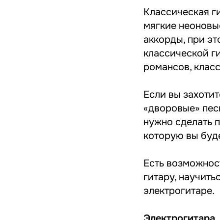
Классическая г
мягкие неоновы
аккорды, при эт
классической ги
романсов, класс
Если вы захотит
«дворовые» песн
нужно сделать п
которую вы буде
Есть возможнос
гитару, научить
электрогитаре.
Электрогитара