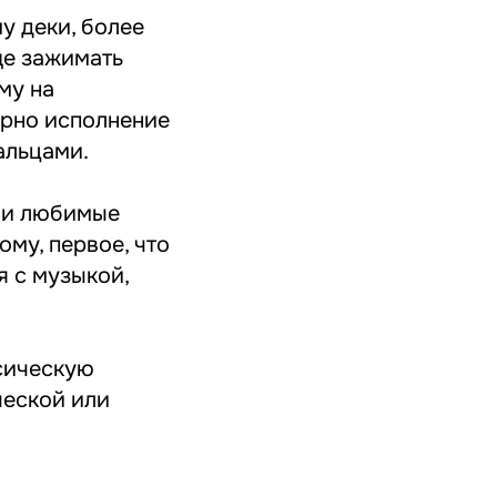
у деки, более
ще зажимать
му на
ерно исполнение
альцами.
вои любимые
ому, первое, что
я с музыкой,
ссическую
ческой или