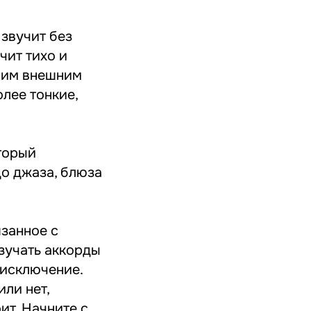
 звучит без
чит тихо и
воим внешним
лее тонкие,
торый
до джаза, блюза
язанное с
Изучать аккорды
 исключение.
или нет,
ит. Начните с