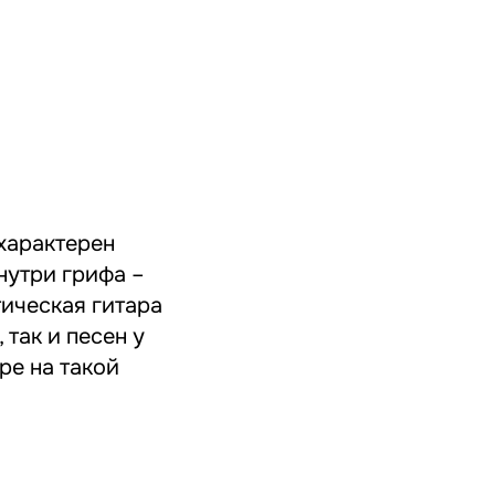
характерен
нутри грифа –
тическая гитара
 так и песен у
ре на такой